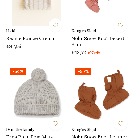
Hvid
Konges Slojd
Beanie Fonzie Cream
Nohr Snow Boot Desert
Sand
€47,95
€18,72
€37,45
-50%
-50%
1+ in the family
Konges Slojd
Erna Pom-Pom Muts
Nohr Snow Boot Leather