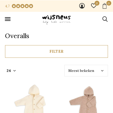
0
0
4,7
Overalls
FILTER