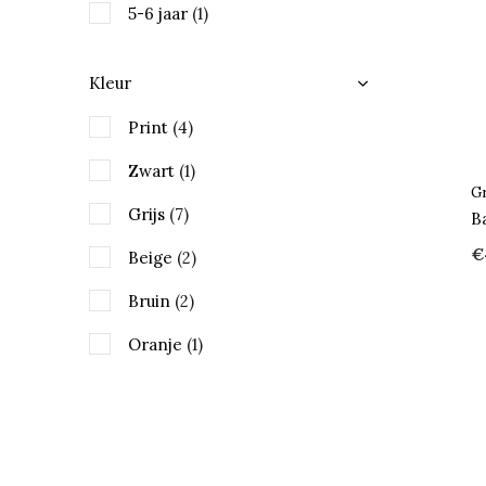
5-6 jaar
(1)
7-8 jaar
(1)
Kleur
Print
(4)
Zwart
(1)
Gr
Grijs
(7)
B
€
Beige
(2)
Bruin
(2)
Oranje
(1)
Crème
(10)
Wit
(5)
Roze
(4)