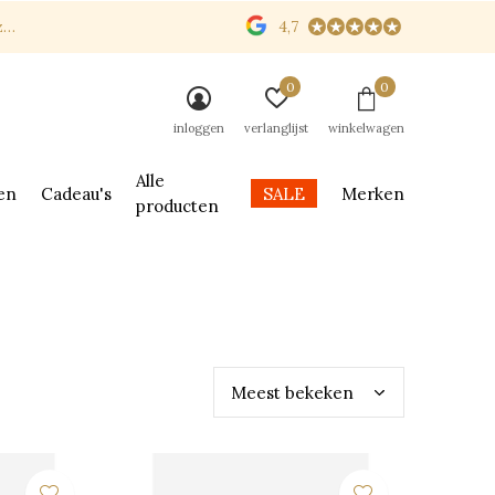
n
4,7
0
0
inloggen
verlanglijst
winkelwagen
Alle
en
Cadeau's
SALE
Merken
producten