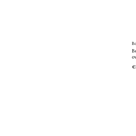
Blauw
(14)
Groen
(4)
Rood
(5)
B
Geel
(4)
B
o
€