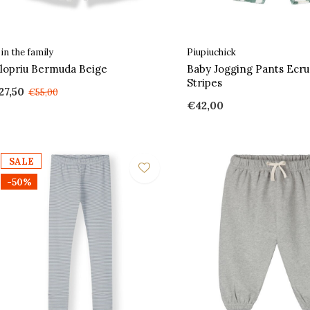
 in the family
Piupiuchick
ilopriu Bermuda Beige
Baby Jogging Pants Ecr
Stripes
27,50
€55,00
€42,00
SALE
-50%