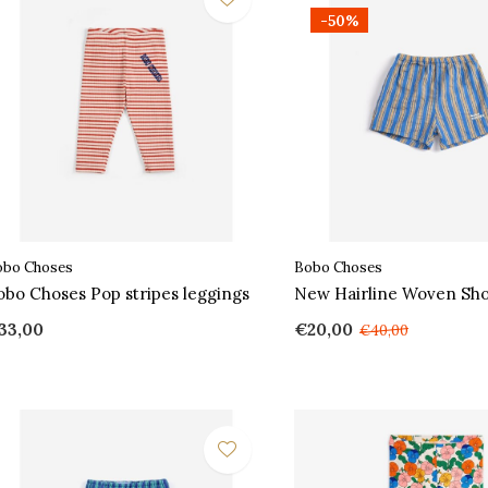
-50%
obo Choses
Bobo Choses
obo Choses Pop stripes leggings
New Hairline Woven Sh
33,00
€20,00
€40,00