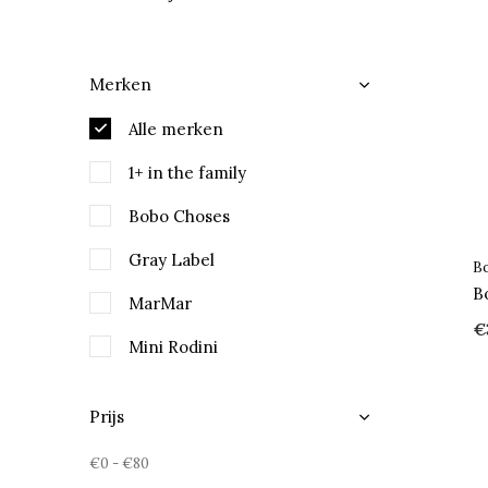
Merken
Alle merken
1+ in the family
Bobo Choses
Gray Label
B
B
MarMar
€
Mini Rodini
Piupiuchick
Prijs
Play Up
€0
-
€80