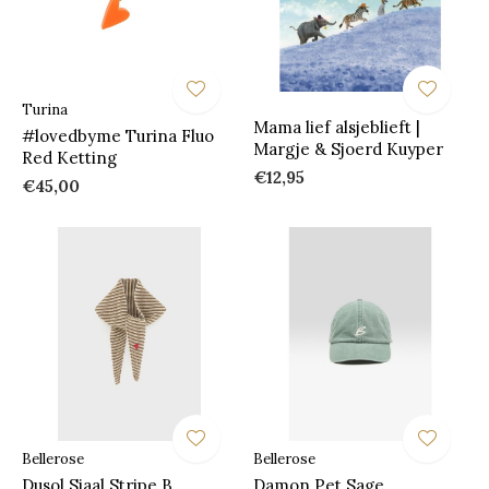
Turina
Mama lief alsjeblieft |
#lovedbyme Turina Fluo
Margje & Sjoerd Kuyper
Red Ketting
€12,95
€45,00
Bellerose
Bellerose
Dusol Sjaal Stripe B
Damon Pet Sage