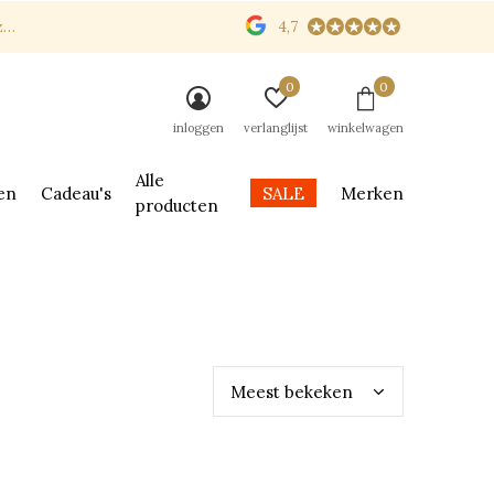
n
4,7
0
0
inloggen
verlanglijst
winkelwagen
Alle
en
Cadeau's
SALE
Merken
producten