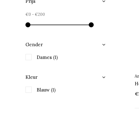
Prijs
€0
-
€200
Gender
Dames
(1)
Am
Kleur
H
Blauw
(1)
€