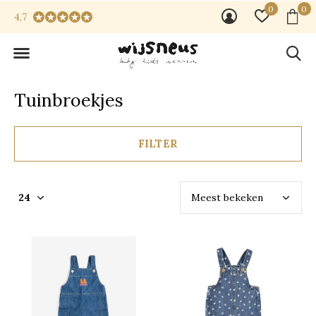
0
0
4,7
Tuinbroekjes
FILTER