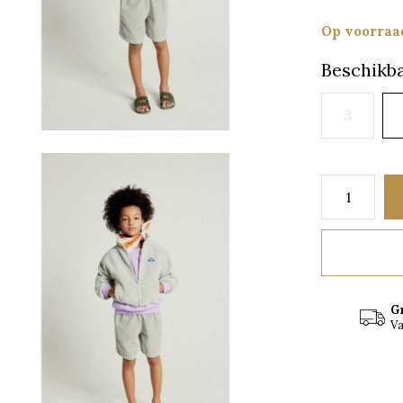
Op voorraa
Beschikba
3
G
Va