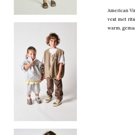
American Vin
vest met rit
warm, gemaa