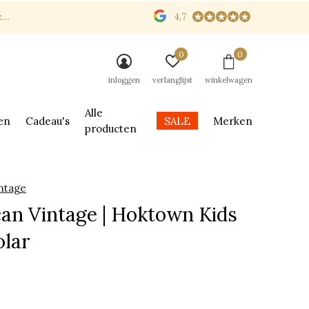
n
4,7
0
0
inloggen
verlanglijst
winkelwagen
Alle
en
Cadeau's
SALE
Merken
producten
ntage
an Vintage | Hoktown Kids
olar