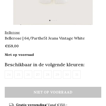
Bellerose
Bellerose | 64/Parthe51 Jeans Vintage White
€159,00
Niet op voorraad
Beschikbaar in de volgende kleuren:
24
25
26
27
28
29
30
31
NIET OP VOORRAAD
Gratis verzending
Vanaf €150,-