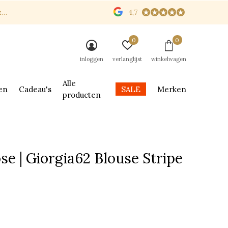
n
4,7
0
0
inloggen
verlanglijst
winkelwagen
Alle
en
Cadeau's
SALE
Merken
producten
se | Giorgia62 Blouse Stripe