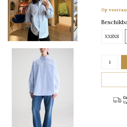
Op voorraa
Beschikba
XXSXS
G
Va