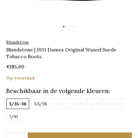
Blundstone
Blundstone | 1911 Dames Original Waxed Suede
Tobacco Boots
€185,00
Op voorraad
Beschikbaar in de volgende kleuren:
3/35-36
3,5/36
4/37
5/38
6/39
6,5/40
7/41