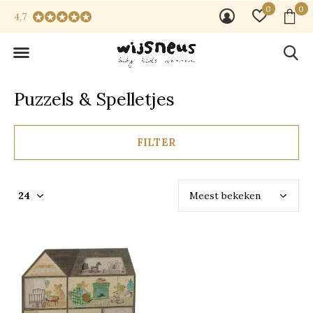
0
0
4,7
Puzzels & Spelletjes
FILTER