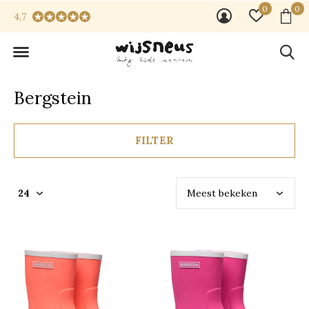
0
0
4,7
Bergstein
FILTER