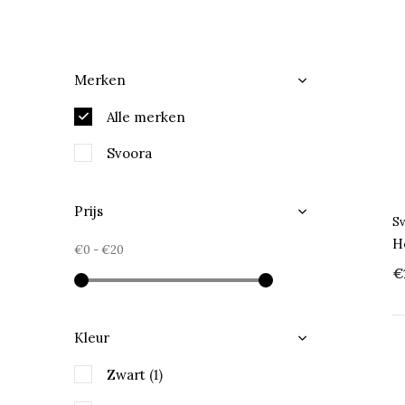
Merken
Alle merken
Svoora
Prijs
S
H
€0
-
€20
€
Kleur
Zwart
(1)