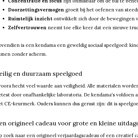
Concentratie en focus
zijn onmisbaar om de bal te behe
Doorzettingsvermogen
groeit bij het oefenen van steeds
Ruimtelijk inzicht
ontwikkelt zich door de bewegingen v
Zelfvertrouwen
neemt toe elke keer dat een nieuwe truc
ovendien is een kendama een geweldig sociaal speelgoed: kinde
amen zonder scherm.
eilig en duurzaam speelgoed
voora hecht veel waarde aan veiligheid. Alle materialen word
etest door onafhankelijke laboratoria. De kendama's voldoen
et CE-keurmerk. Ouders kunnen dus gerust zijn: dit is speelgo
en origineel cadeau voor grote en kleine uitdag
p zoek naar een origineel verjaardagscadeau of een creatief 