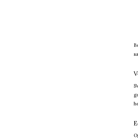
B
s
V
S
g
h
E
O