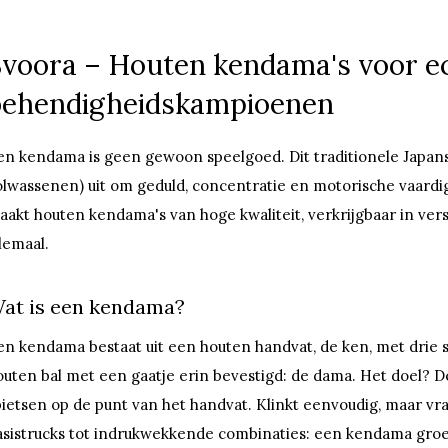
Svoora – Houten kendama's voor e
behendigheidskampioenen
en kendama is geen gewoon speelgoed. Dit traditionele Japan
olwassenen) uit om geduld, concentratie en motorische vaardi
aakt houten kendama's van hoge kwaliteit, verkrijgbaar in versc
lemaal.
at is een kendama?
en kendama bestaat uit een houten handvat, de ken, met drie s
outen bal met een gaatje erin bevestigd: de dama. Het doel? D
pietsen op de punt van het handvat. Klinkt eenvoudig, maar vr
asistrucks tot indrukwekkende combinaties: een kendama groe