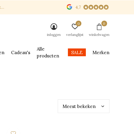
n
4,7
0
0
inloggen
verlanglijst
winkelwagen
Alle
en
Cadeau's
SALE
Merken
producten