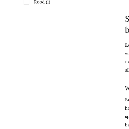
Rood
(1)
E
v
m
al
W
E
h
s
b