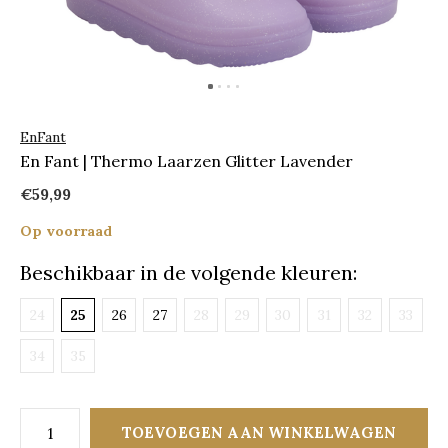
EnFant
En Fant | Thermo Laarzen Glitter Lavender
€59,99
Op voorraad
Beschikbaar in de volgende kleuren:
24
25
26
27
28
29
30
31
32
33
34
35
TOEVOEGEN AAN WINKELWAGEN