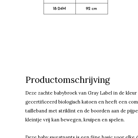
Productomschrijving
Deze zachte babybroek van Gray Label in de kleu
gecertificeerd biologisch katoen en heeft een com
tailleband met striklint en de boorden aan de pijp
kleintje vrij kan bewegen, kruipen en spelen.
Deze baby sweatpants is een fijne basic voor elke 