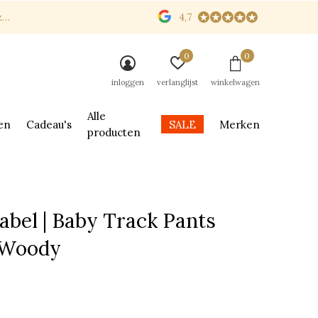
n
4,7
0
0
inloggen
verlanglijst
winkelwagen
Alle
en
Cadeau's
SALE
Merken
producten
abel | Baby Track Pants
Woody