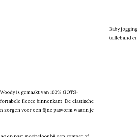
Baby jogging
tailleband 
r Woody is gemaakt van 100% GOTS-
fortabele fleece binnenkant. De elastische
en zorgen voor een fijne pasvorm waarin je
dag en past moeiteloos bij een romper of