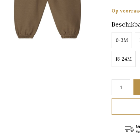
Op voorraa
Beschikba
0-3M
18-24M
G
Va