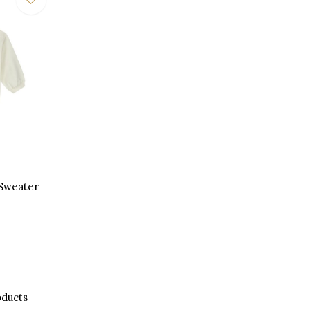
Sweater
oducts