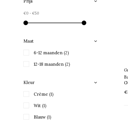
Prijs
€0
-
€50
Maat
6-12 maanden
(2)
12-18 maanden
(2)
Gr
B
Kleur
G
€
Crème
(1)
Wit
(1)
Blauw
(1)