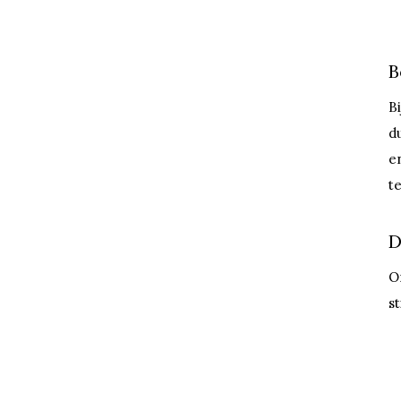
B
B
d
e
t
D
O
st