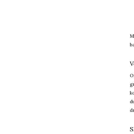
M
b
V
Of
g
k
d
d
S