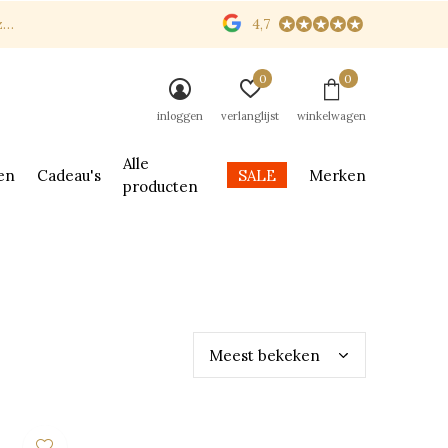
n
4,7
0
0
inloggen
verlanglijst
winkelwagen
Alle
en
Cadeau's
SALE
Merken
producten