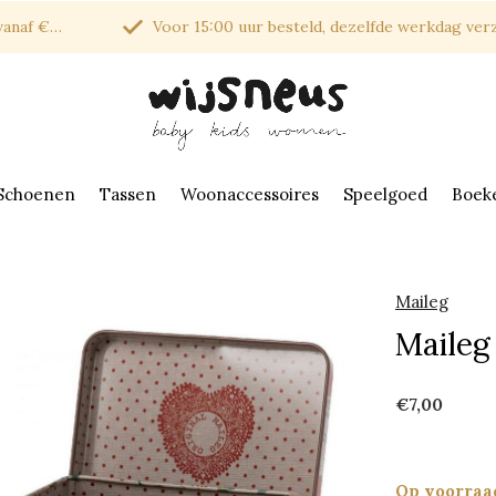
af €150*
Voor 15:00 uur besteld, dezelfde werkdag verzonde
Schoenen
Tassen
Woonaccessoires
Speelgoed
Boek
Maileg
Maileg 
€7,00
Op voorraa