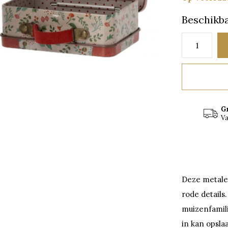
Beschikba
G
Va
Deze metale
rode details
muizenfamili
in kan opsla