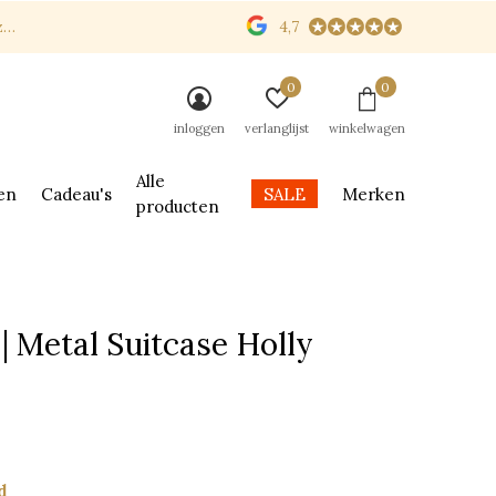
n
4,7
0
0
inloggen
verlanglijst
winkelwagen
Alle
en
Cadeau's
SALE
Merken
producten
| Metal Suitcase Holly
d