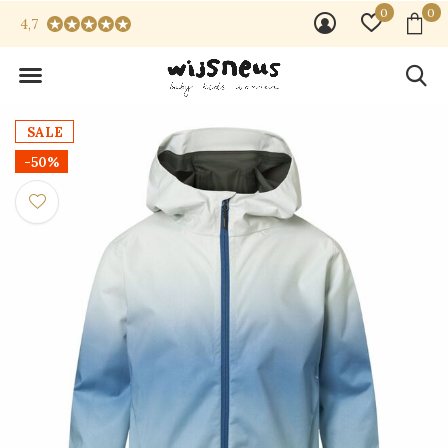
0
0
4,7
SALE
-50%