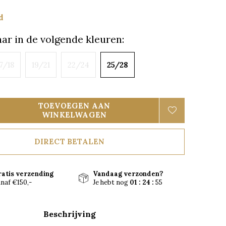
d
ar in de volgende kleuren:
7/18
19/21
22/24
25/28
TOEVOEGEN AAN
WINKELWAGEN
DIRECT BETALEN
ratis verzending
Vandaag verzonden?
naf €150,-
Je hebt nog
01 : 24 :
54
Beschrijving