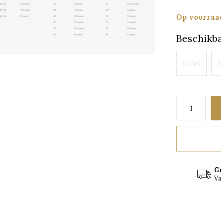
Op voorraa
Beschikba
15/16
1
G
Va