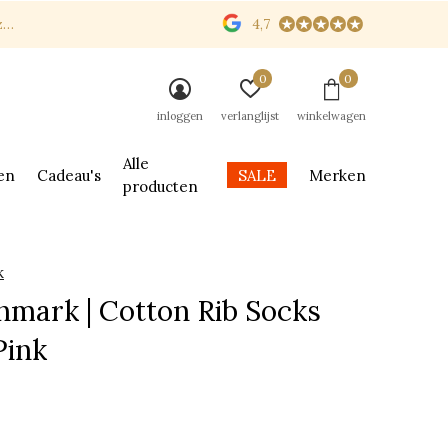
n
4,7
0
0
inloggen
verlanglijst
winkelwagen
Alle
en
Cadeau's
SALE
Merken
producten
k
mark | Cotton Rib Socks
Pink