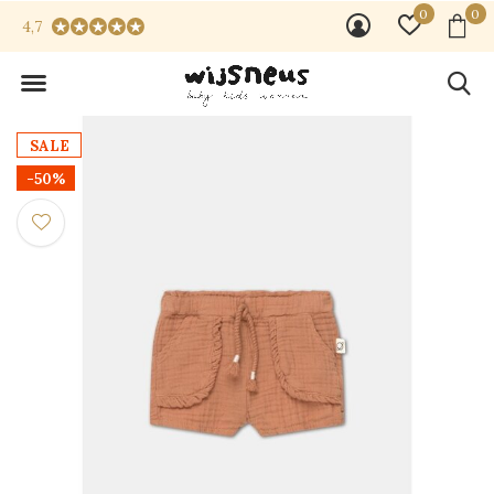
0
0
4,7
SALE
-50%