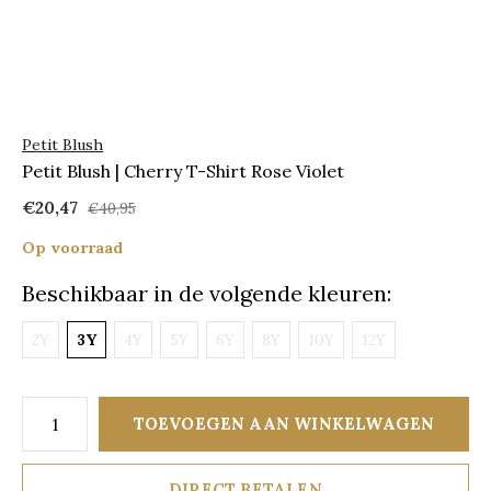
Petit Blush
Petit Blush | Cherry T-Shirt Rose Violet
€20,47
€40,95
Op voorraad
Beschikbaar in de volgende kleuren:
2Y
3Y
4Y
5Y
6Y
8Y
10Y
12Y
TOEVOEGEN AAN WINKELWAGEN
DIRECT BETALEN