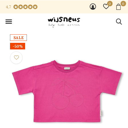
0
0
4,7
SALE
-50%