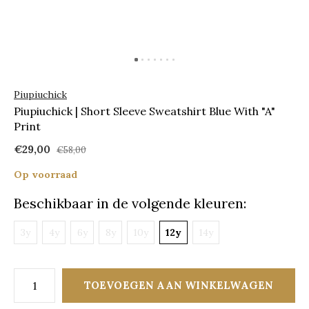
Piupiuchick
Piupiuchick | Short Sleeve Sweatshirt Blue With "A"
Print
€29,00
€58,00
Op voorraad
Beschikbaar in de volgende kleuren:
3y
4y
6y
8y
10y
12y
14y
TOEVOEGEN AAN WINKELWAGEN