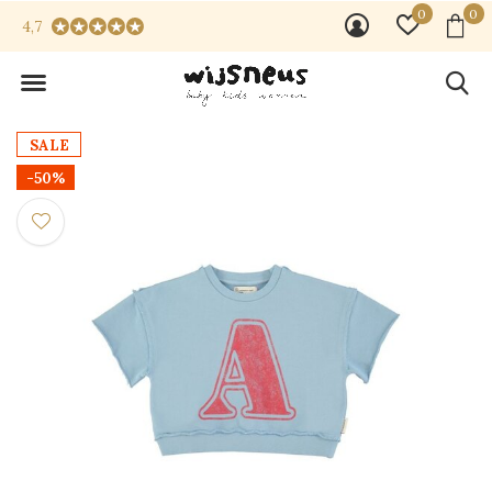
0
0
4,7
SALE
-50%