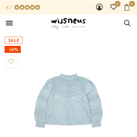
0
0
4,7
SALE
-50%