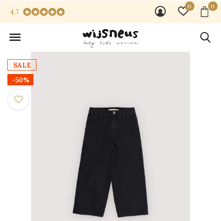
0
0
4,7
SALE
-50%