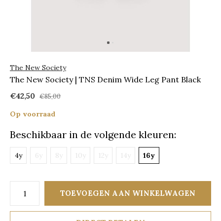
The New Society
The New Society | TNS Denim Wide Leg Pant Black
€42,50
€85,00
Op voorraad
Beschikbaar in de volgende kleuren:
4y
6y
8y
10y
12y
14y
16y
TOEVOEGEN AAN WINKELWAGEN