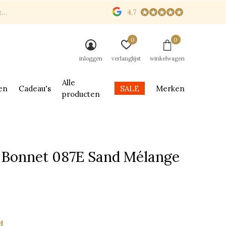
n
4,7
0
0
inloggen
verlanglijst
winkelwagen
Alle
en
Cadeau's
SALE
Merken
producten
| Bonnet 087E Sand Mélange
d