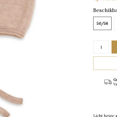
Beschikba
50/56
G
Va
Licht beige 