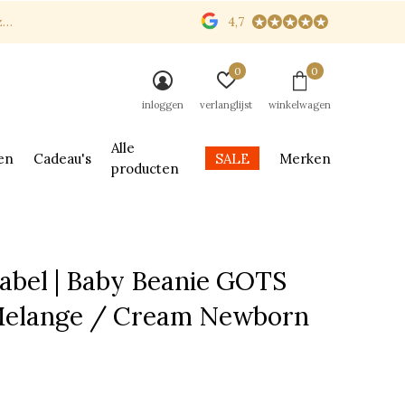
n
4,7
0
0
inloggen
verlanglijst
winkelwagen
Alle
en
Cadeau's
SALE
Merken
producten
abel | Baby Beanie GOTS
Melange / Cream Newborn