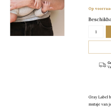
Op voorraa
Beschikba
G
Va
Gray Label b
mutsje van j