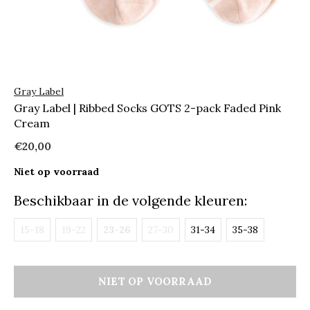
Gray Label
Gray Label | Ribbed Socks GOTS 2-pack Faded Pink
Cream
€20,00
Niet op voorraad
Beschikbaar in de volgende kleuren:
15-18
19-22
23-26
27-30
31-34
35-38
NIET OP VOORRAAD