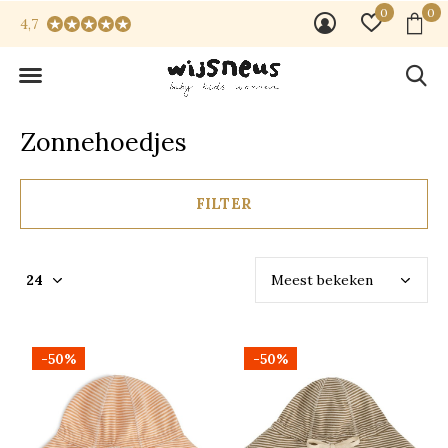
0
0
4,7
Zonnehoedjes
FILTER
-50%
-50%