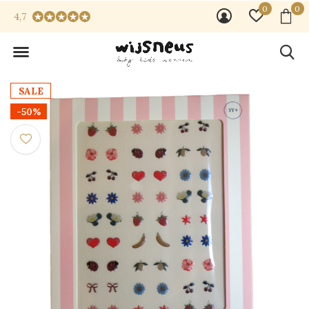
0
0
4,7
SALE
-50%