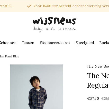
af €150*
Voor 15:00 uur besteld, dezelfde werkdag verzonde
Schoenen
Tassen
Woonaccessoires
Speelgoed
Boek
ar Pant Blue
The New Soc
The Ne
Regula
€37,50
€75,