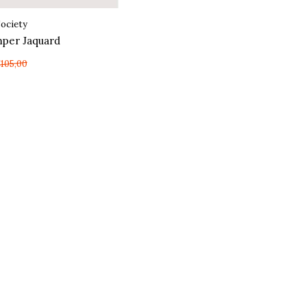
ociety
mper Jaquard
105,00