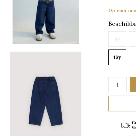
Op voorraa
Beschikba
4y
16y
G
Va