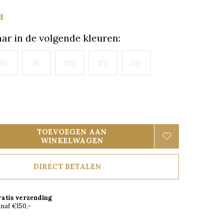
d
ar in de volgende kleuren:
6y
8y
10y
12y
14y
TOEVOEGEN AAN
WINKELWAGEN
DIRECT BETALEN
ratis verzending
naf €150,-