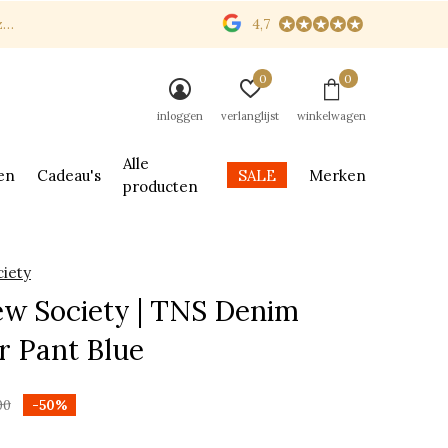
n
4,7
0
0
inloggen
verlanglijst
winkelwagen
Alle
en
Cadeau's
SALE
Merken
producten
iety
w Society | TNS Denim
r Pant Blue
00
-50%