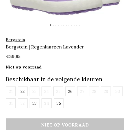
Bergstein
Bergstein | Regenlaarzen Lavender
€39,95
Niet op voorraad
Beschikbaar in de volgende kleuren:
21
22
23
24
25
26
27
28
29
30
31
32
33
34
35
NIET OP VOORRAAD