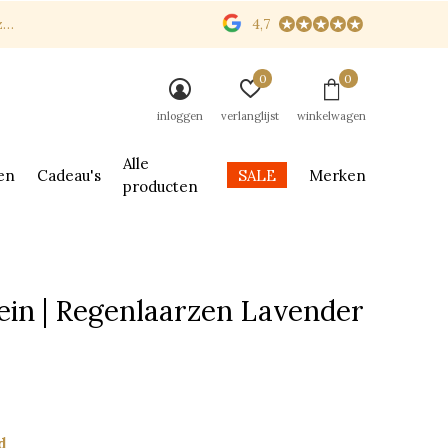
n
4,7
0
0
inloggen
verlanglijst
winkelwagen
Alle
en
Cadeau's
SALE
Merken
producten
ein | Regenlaarzen Lavender
d