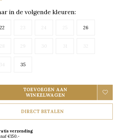
ar in de volgende kleuren:
22
23
24
25
26
28
29
30
31
32
34
35
TOEVOEGEN AAN
WINKELWAGEN
DIRECT BETALEN
ratis verzending
naf €150,-