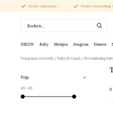
Gratis cadeauservice
Gratis verzending van
NIEUW
Baby
Meisjes
Jongens
Dames
Terug naar overzicht
Baby (0-2 jaar)
Bovenkleding bab
Prijs
€0
-
€5
0