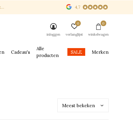
n
4,7
0
0
inloggen
verlanglijst
winkelwagen
Alle
en
Cadeau's
SALE
Merken
producten